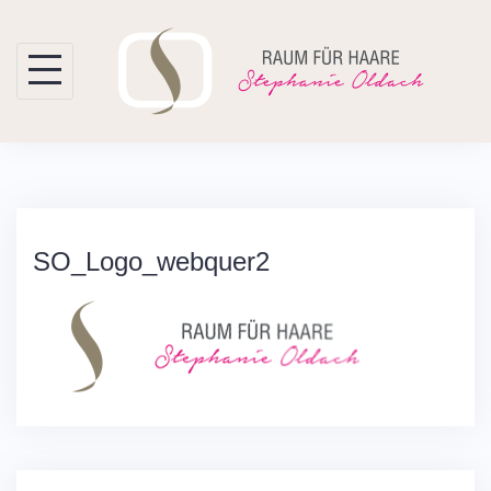
Skip
to
content
SO_Logo_webquer2