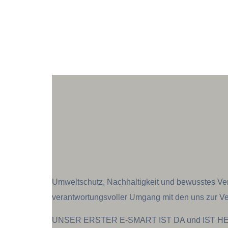
Umweltschutz, Nachhaltigkeit und bewusstes Verh
verantwortungsvoller Umgang mit den uns zur V
UNSER ERSTER E-SMART IST DA und IST H