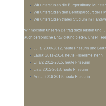
Wir unterstützen die Bürgerstiftung Münster 
Wir unterstützen den Berufsparcourt der 
Wir unterstützen triales Studium im Handw
Wir möchten unseren Beitrag dazu leisten und ju
auch persönliche Entwicklung bieten. Unser T
Julia: 2009-2012, heute Friseurin und Beru
Laura: 2011-2014, heute Friseurmeisterin
Lilian: 2012-2015, heute Friseurin
Lisa: 2015-2018, heute Friseurin
Anna: 2016-2019, heute Friseurin