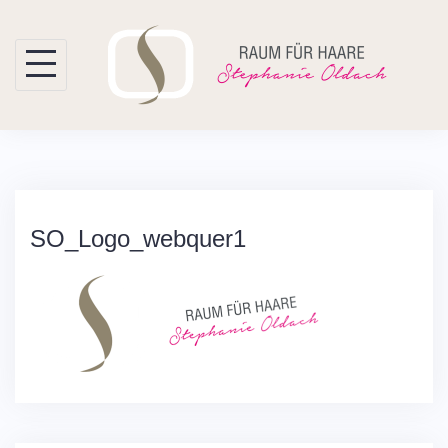
Skip
to
content
SO_Logo_webquer1