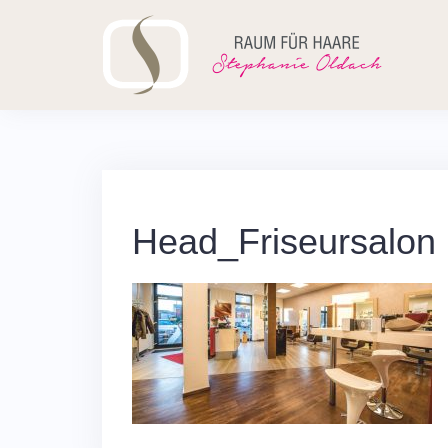
Skip
to
content
Head_Friseursalon