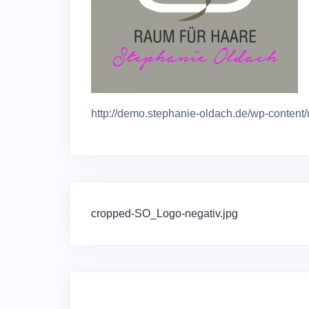
http://demo.stephanie-oldach.de/wp-conten
Beitragsnavigation
cropped-SO_Logo-negativ.jpg