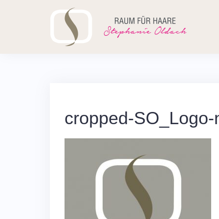
Skip
to
content
cropped-SO_Logo-n